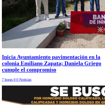
Inicia Ayuntamiento pavimentación en la
colonia Emiliano Zapata; Daniela Griego
cumple el compromiso
7 horas
0
0
Noticias