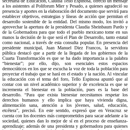
secretaria de Educación, Claudia Tello Espinosa, ofreció un mensaje
a los asistentes al Poliforum Mier y Pesado, a quienes agradeció su
presencia y aportes en la elaboración del documento que servirá para
establecer objetivos, estrategias y líneas de acción que permitan el
desarrollo sostenible de la entidad. Del mismo modo, los invitó a
aprovechar la apertura de la presidenta Claudia Sheinbaum Pardo y
de la Gobernadora para que todo el pueblo mexicano tome en sus
manos la decisión de lo que será el Plan de Desarrollo, tanto estatal
como nacional, a través de esta consulta popular. En presencia del
presidente municipal, Juan Manuel Diez Francos, la servidora
pública destacó que a partir de la llegada de los gobiernos de la
Cuarta Transformación es que se ha dado importancia a la palabra
“bienestar”; por ello, dijo, son esenciales estos espacios
democráticos en los que se escucha la voz de toda la población para
proyectar el trabajo que se hará en el estado y la nación. Al vincular
la educación con el tema del foro, Tello Espinosa apuntó que al
contar con un nivel académico superior y de excelencia es que se
incrementa el bienestar en la población, pues es la base del
desarrollo. “Para que exista bienestar necesitamos respetar los
derechos humanos y ello implica que haya vivienda digna,
alimentación sana, atención a los jóvenes, salud, educación,
etcétera”, precisó. En este sentido, expresó que en Veracruz se
cuenta con los docentes más comprometidos para sacar adelante a la
sociedad, quienes dan lo mejor de sí en el proceso de enseñanza-
aprendizaje; además de una presidenta y gobernadora para quienes