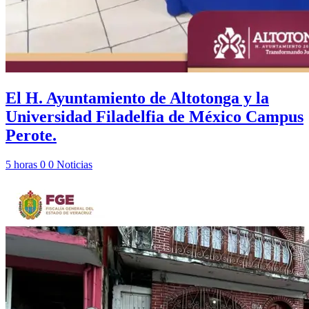
El H. Ayuntamiento de Altotonga y la
Universidad Filadelfia de México Campus
Perote.
5 horas
0
0
Noticias