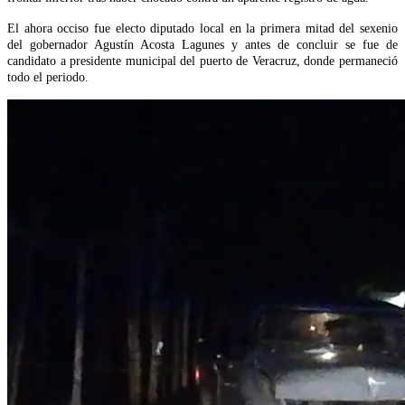
El ahora occiso fue electo diputado local en la primera mitad del sexenio
del gobernador Agustín Acosta Lagunes y antes de concluir se fue de
candidato a presidente municipal del puerto de Veracruz, donde permaneció
todo el periodo.